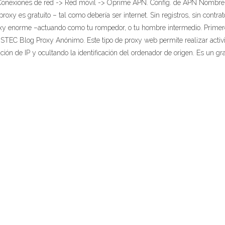
-> Conexiones de red -> Red móvil -> Oprime APN. Config. de APN Nombr
y es gratuito – tal como debería ser internet. Sin registros, sin contrato,
roxy enorme –actuando como tu rompedor, o tu hombre intermedio. Primer
OSTEC Blog Proxy Anónimo. Este tipo de proxy web permite realizar activ
ación de IP y ocultando la identificación del ordenador de origen. Es un gr