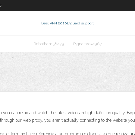
7
Best VPN 2020
Btguard support
Robotham58479
Pignataro74967
ou can relax and watch the latest videos in high definition quality. Byp
through our web proxy, you aren't actually connecting to the website you
ca, el término hace referencia a un programa o dispositivo que realiza un