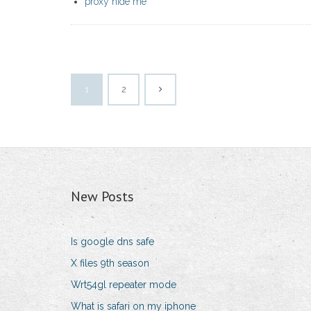
proxy hide me
1
2
New Posts
Is google dns safe
X files 9th season
Wrt54gl repeater mode
What is safari on my iphone