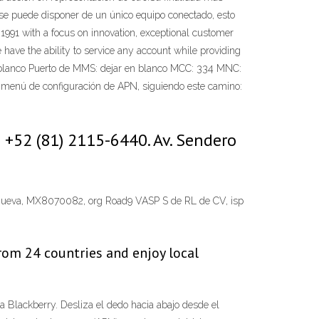
o se puede disponer de un único equipo conectado, esto
991 with a focus on innovation, exceptional customer
 have the ability to service any account while providing
n blanco Puerto de MMS: dejar en blanco MCC: 334 MNC:
l menú de configuración de APN, siguiendo este camino:
+52 (81) 2115-6440. Av. Sendero
llanueva, MX8070082, org Road9 VASP S de RL de CV, isp
rom 24 countries and enjoy local
Blackberry. Desliza el dedo hacia abajo desde el