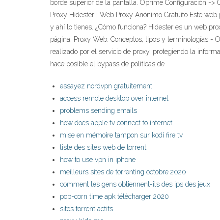
borde superior de la pantalla. Oprime Configuración 
Proxy Hidester | Web Proxy Anónimo Gratuito Este web prox
y ahí lo tienes. ¿Cómo funciona? Hidester es un web p
página. Proxy Web: Conceptos, tipos y terminologías - 
realizado por el servicio de proxy, protegiendo la inform
hace posible el bypass de políticas de
essayez nordvpn gratuitement
access remote desktop over internet
problems sending emails
how does apple tv connect to internet
mise en mémoire tampon sur kodi fire tv
liste des sites web de torrent
how to use vpn in iphone
meilleurs sites de torrenting octobre 2020
comment les gens obtiennent-ils des ips des jeux
pop-corn time apk télécharger 2020
sites torrent actifs