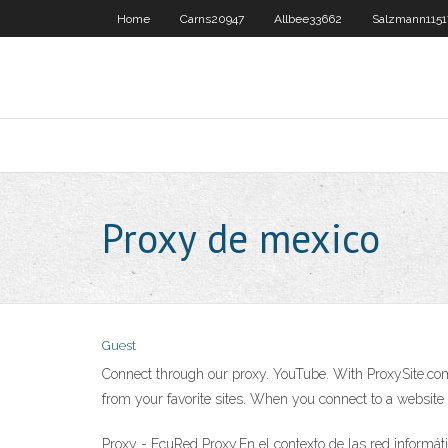
Home
Carns20947
Allbee33662
Salzmann1151
Proxy de mexico
Guest
Connect through our proxy. YouTube. With ProxySite.com y
from your favorite sites. When you connect to a website 
Proxy - EcuRed Proxy.En el contexto de las red informáti