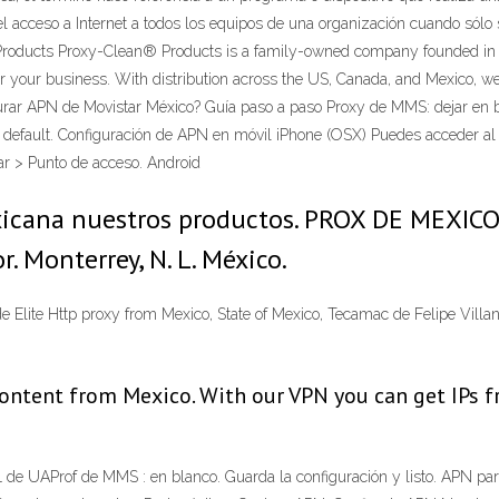
r el acceso a Internet a todos los equipos de una organización cuando sól
 Products Proxy-Clean® Products is a family-owned company founded in 1
or your business. With distribution across the US, Canada, and Mexico, we
igurar APN de Movistar México? Guía paso a paso Proxy de MMS: dejar e
: default. Configuración de APN en móvil iPhone (OSX) Puedes acceder a
ar > Punto de acceso. Android
xicana nuestros productos. PROX DE MEXICO 
r. Monterrey, N. L. México.
 de Elite Http proxy from Mexico, State of Mexico, Tecamac de Felipe Vi
ontent from Mexico. With our VPN you can get IPs f
UAProf de MMS : en blanco. Guarda la configuración y listo. APN para 